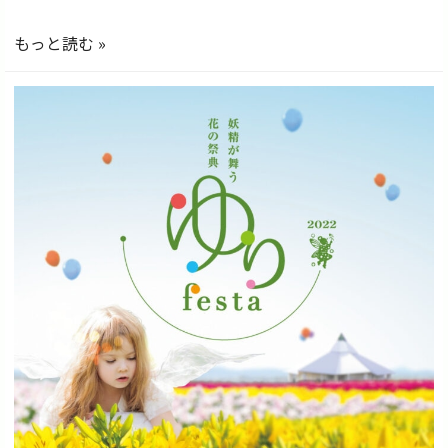
公
もっと読む »
演
さ
せ
て
い
た
だ
き
ま
し
た