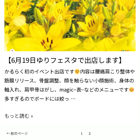
【6月19日ゆりフェスタで出店します】
かるらく初のイベント出店です
内容は腰痛肩こり整体や
筋膜リリース、骨盤調整、顔を触らない小顔施術、身体の
軸入れ、肩甲骨はがし、magic−表−などのメニューです
多すぎるのでボードには絞っ …
【6
もっと読む »
月
19
投
←
前のページ
1
2
稿