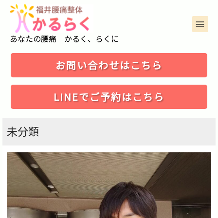
コ
ン
テ
ン
MAIN
ツ
あなたの腰痛 かるく、らくに
MENU
へ
ス
キ
お問い合わせはこちら
ッ
プ
LINEでご予約はこちら
未分類