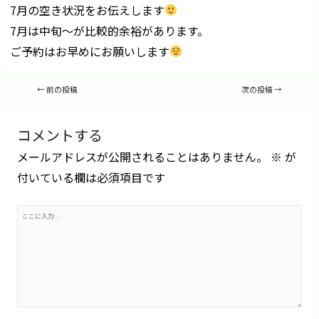
7月の空き状況をお伝えします
7月は中旬〜が比較的余裕があります。
ご予約はお早めにお願いします
投
←
前の投稿
次の投稿
→
稿
ナ
ビ
コメントする
ゲ
ー
メールアドレスが公開されることはありません。
※
が
シ
ョ
付いている欄は必須項目です
ン
こ
こ
に
入
力…