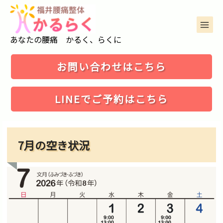
コ
ン
テ
ン
MAIN
ツ
あなたの腰痛 かるく、らくに
MENU
へ
ス
キ
お問い合わせはこちら
ッ
プ
LINEでご予約はこちら
7月の空き状況