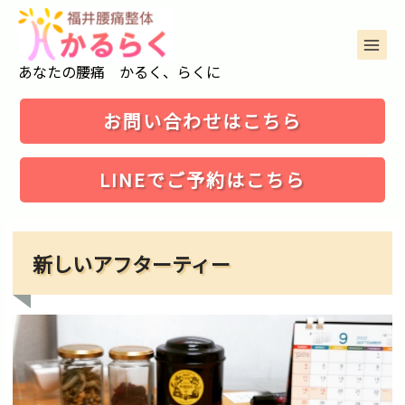
コ
ン
テ
ン
MAIN
ツ
あなたの腰痛 かるく、らくに
MENU
へ
ス
キ
お問い合わせはこちら
ッ
プ
LINEでご予約はこちら
新しいアフターティー