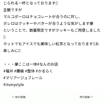
じられる一杯となっております
主観ですが
マルコポーロはチョコレートが合うのに対し、
ボレロはクッキーやバターが合うような気がします樂
ということで、数量限定ですがクッキーもご用意しました

ホットでもアイスでも美味しい紅茶となっておりますお
楽しみに
・・・樂ここは一体#なんのお店
#福井 #腰痛 #整体 #かるらく
#マリアージュフレール
#itsmystyle
投
←
前の投稿
次の投稿
→
稿
ナ