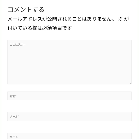
ビ
コメントする
ゲ
ー
メールアドレスが公開されることはありません。
※
が
シ
ョ
付いている欄は必須項目です
ン
こ
こ
に
入
力…
名
前
*
メ
ー
ル
サ